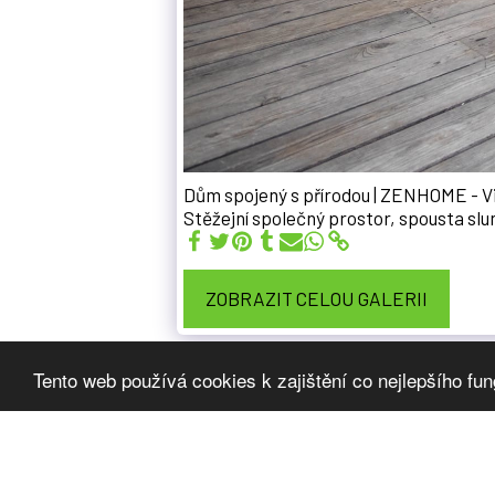
Dům spojený s přírodou | ZENHOME - Vil
Stěžejní společný prostor, spousta slu
ZOBRAZIT CELOU GALERII
Tento web používá cookies k zajištění co nejlepšího fu