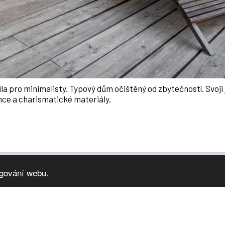
a pro minimalisty. Typový dům očištěný od zbytečností. Svoji
nce a charismatické materiály.
ngování webu.
HOME
GALERIE
RECENZE
KDO JSME
KONTAKT