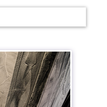
 JSME
KONTAKT
CHCI VĚDĚT VÍC